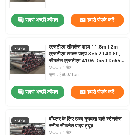
सबसे अच्छी कीमत
हमसे संपर्क करें
एएसटीएम सीमलेस पाइप 11.8m 12m
एएसटीएम स्मल्स पाइप Sch 20 40 80,
सीमलेस एएसटीएम A106 Dn50 Dn65
Dn80
MOQ：1 सेट
मूल्य：$800/Ton
सबसे अच्छी कीमत
हमसे संपर्क करें
घर
उत्पाद
बॉयलर के लिए उच्च गुणवत्ता वाले स्टेनलेस
स्टील सीमलेस पाइप ट्यूब
हमारे बारे में
MOQ：1 सेट