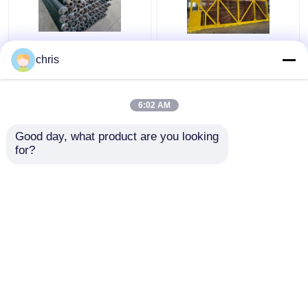
हीट एक्सचेंजर सर्पिल फिन ट्यूब
चीन निर्माताओं सर्पिल एल जी
chris
पहनने के प्रतिरोध हेलिकल
एच प्रकार वेल्डेड एल्यूमीनियम
फिनड ट्यूब
तांबा मिश्र धातु स्टील फिन
लुढ़का हुआ हीट एक्सचेंजर
6:02 AM
फिनेड ट्यूब
सबसे अच्छी कीमत
सबसे अच्छी कीमत
Good day, what product are you looking 
for?
हमसे संपर्क करें
हमसे संपर्क करें
और देखो
होम
हमारे बारे में
हमसे संपर्क करें
Desktop Site
साइटमैप
Privacy Policy