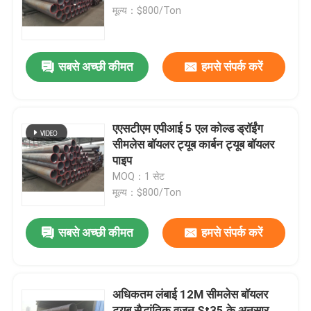
मूल्य：$800/Ton
कारखाने का दौरा
सबसे अच्छी कीमत
हमसे संपर्क करें
गुणवत्ता नियंत्रण
हमसे संपर्क करें
एएसटीएम एपीआई 5 एल कोल्ड ड्रॉईंग
सीमलेस बॉयलर ट्यूब कार्बन ट्यूब बॉयलर
पाइप
बॉयलर स्पेयर पार्ट्स
MOQ：1 सेट
मूल्य：$800/Ton
बॉयलर झिल्ली की दीवार
सबसे अच्छी कीमत
हमसे संपर्क करें
बॉयलर स्टैक इकोनॉमिज़र
अधिकतम लंबाई 12M सीमलेस बॉयलर
बॉयलर फिन ट्यूब
ट्यूब सैद्धांतिक वजन St35 के अनुसार