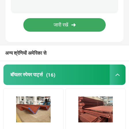
सीमलेस बॉयलर ट्यूब
निर्बाध स्टेनलेस ट्यूब
औद्योगिक चक्रवात विभाजक
अन्य श्रेणियों अमेरिका से
बॉयलर ऊर्जा बचतकर्ता
बॉयलर स्पेयर पार्ट्स
(16)