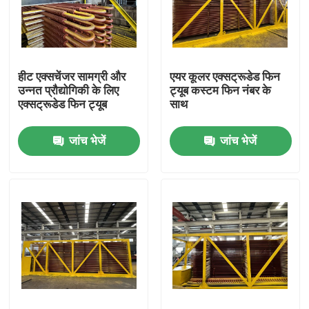
कारखाने का दौरा
हीट एक्सचेंजर सामग्री और
एयर कूलर एक्सट्रूडेड फिन
गुणवत्ता नियंत्रण
उन्नत प्रौद्योगिकी के लिए
ट्यूब कस्टम फिन नंबर के
एक्सट्रूडेड फिन ट्यूब
साथ
हमसे संपर्क करें
जांच भेजें
जांच भेजें
बॉयलर स्पेयर पार्ट्स
बॉयलर झिल्ली की दीवार
बॉयलर स्टैक इकोनॉमिज़र
बॉयलर फिन ट्यूब