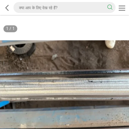
1
/
1