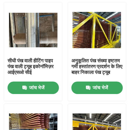
सीधी पंख वाली हीटिंग पाइप
अनुकूलित पंख संख्या इष्टतम
पंख वाली ट्यूब इकोनॉमिज़र
गर्मी हस्तांतरण प्रदर्शन के लिए
आईएसओ सीई
बाहर निकाला पंख ट्यूब
जांच भेजें
जांच भेजें
घर
उत्पाद
हमारे बारे में