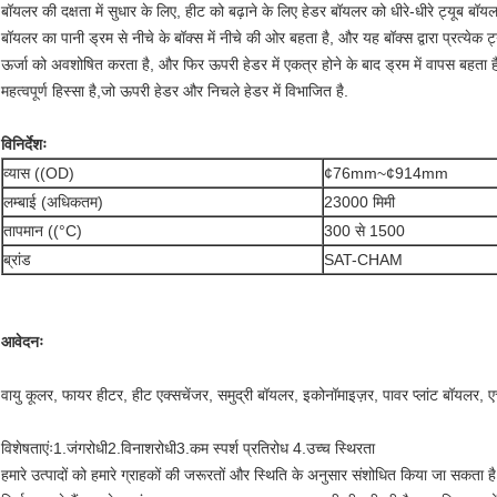
बॉयलर की दक्षता में सुधार के लिए, हीट को बढ़ाने के लिए हेडर बॉयलर को धीरे-धीरे ट्यूब बॉय
बॉयलर का पानी ड्रम से नीचे के बॉक्स में नीचे की ओर बहता है, और यह बॉक्स द्वारा प्रत्येक ट्
ऊर्जा को अवशोषित करता है, और फिर ऊपरी हेडर में एकत्र होने के बाद ड्रम में वापस बह
महत्वपूर्ण हिस्सा है,जो ऊपरी हेडर और निचले हेडर में विभाजित है.
विनिर्देशः
व्यास ((OD)
¢76mm~¢914mm
लम्बाई (अधिकतम)
23000 मिमी
तापमान ((°C)
300 से 1500
ब्रांड
SAT-CHAM
आवेदनः
वायु कूलर, फायर हीटर, हीट एक्सचेंजर, समुद्री बॉयलर, इकोनॉमाइज़र, पावर प्लांट बॉयलर
विशेषताएंः1.जंगरोधी2.विनाशरोधी3.कम स्पर्श प्रतिरोध 4.उच्च स्थिरता
हमारे उत्पादों को हमारे ग्राहकों की जरूरतों और स्थिति के अनुसार संशोधित किया जा सकत