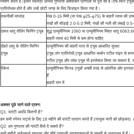
निर्माण करते हैं।इसने स्वतंत्र उत्पाद गुणवत्ता आश्वासन प्रणाली भी पूरी की है।एच-फिन ट्यूबों
प्रतिरोधक होते हैं और उन्हें छोटी जगह के लिए डिज़ाइन किया गया है।
तकनीकी मापदंड
पंख 0-16 मिमी (या पंख φ25-φ75) के बाहरी व्यास की उच्च
पंखों की चौड़ाई 2.0-5.0 मिमी; पंखों की नली की लंबाई 0
एकल धातु रोलिंग फिनिंग ट्यूब
शुद्ध एल्यूमीनियम 1060 या एल्यूमीनियम मिश्र धातु 6063,
बाहरी व्यास 40 मिमी से कम होना चाहिए
दोहरे धातु के रोलिंग फिनिंग
एल्यूमीनियम की बाहरी परत से ट्यूब आधारित सुरक्षा
ट्यूब
ट्यूब,जंग प्रतिरोधी,ट्यूब आधारित कार्बन स्टील पाइप से ब
स्टील ट्यूब और तांबा ट्यूब भी इस्तेमाल किया जा सकता है, 
पैकेज
एल्यूमीनियम फिनड ट्यूबों अच्छी तरह से आंतरिक और इस्पात फ्र
हैं
बाहरी भाग में
अक्सर पूछे जाने वाले प्रश्न:
Q1: वारंटी अवधि कितनी है?
हम सभी स्पेयर पार्ट्स के लिए 18 महीने की वारंटी प्रदान करते हैं (नाजुक भागों को छोड़कर) 
Q2: हम गुणवत्ता की गारंटी कैसे दे सकते हैं?
सभी मशीनें आईएसओ गुणवत्ता और सीई प्रणाली आवश्यकताओं के सख्ती से अनुपालन में हैं।