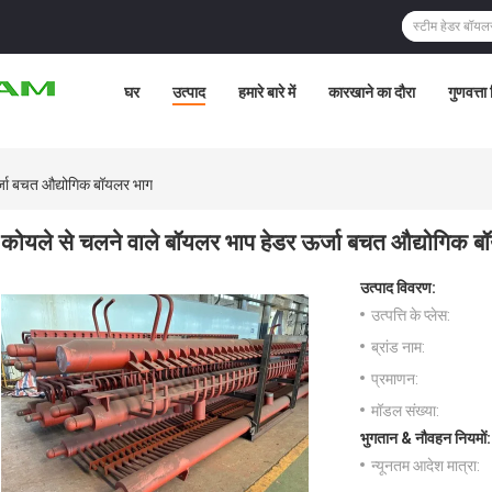
घर
उत्पाद
हमारे बारे में
कारखाने का दौरा
गुणवत्ता
्जा बचत औद्योगिक बॉयलर भाग
कोयले से चलने वाले बॉयलर भाप हेडर ऊर्जा बचत औद्योगिक ब
उत्पाद विवरण:
उत्पत्ति के प्लेस:
ब्रांड नाम:
प्रमाणन:
मॉडल संख्या:
भुगतान & नौवहन नियमों:
न्यूनतम आदेश मात्रा: