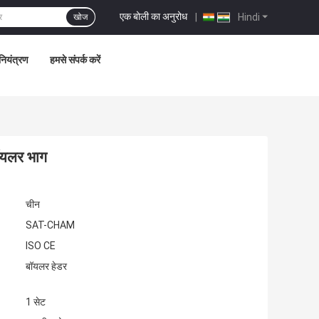
एक बोली का अनुरोध
|
Hindi
खोज
 नियंत्रण
हमसे संपर्क करें
ॉयलर भाग
चीन
SAT-CHAM
ISO CE
बॉयलर हेडर
1 सेट