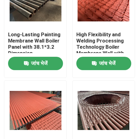
कारखाने का दौरा
Long-Lasting Painting
High Flexibility and
गुणवत्ता नियंत्रण
Membrane Wall Boiler
Welding Processing
Panel with 38.1*3.2
Technology Boiler
Dimension
Membrane Wall with
हमसे संपर्क करें
Painting
जांच भेजें
जांच भेजें
बॉयलर स्पेयर पार्ट्स
बॉयलर झिल्ली की दीवार
बॉयलर स्टैक इकोनॉमिज़र
बॉयलर फिन ट्यूब