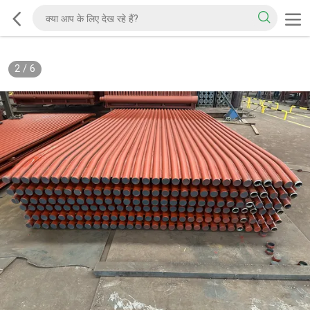
2
/
6