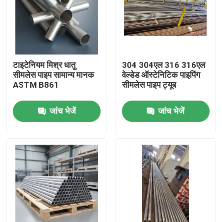
कारखाने का दौरा
गुणवत्ता नियंत्रण
टाइटेनियम मिश्र धातु
304 304एल 316 316एल
सीमलेस पाइप सामान्य मानक
वेल्डेड ऑस्टेनिटिक पाइपिंग
ASTM B861
सीमलेस पाइप ट्यूब
हमसे संपर्क करें
जांच भेजें
जांच भेजें
बॉयलर स्पेयर पार्ट्स
बॉयलर झिल्ली की दीवार
बॉयलर स्टैक इकोनॉमिज़र
बॉयलर फिन ट्यूब