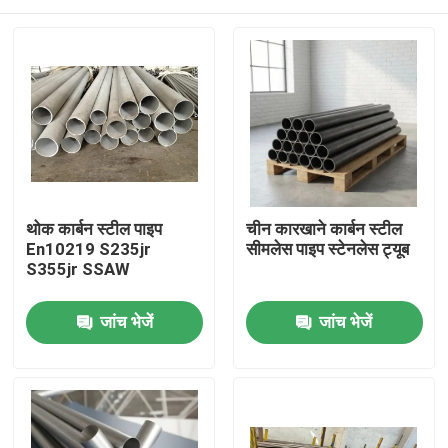
थोक कार्बन स्टील पाइप
चीन कारखाने कार्बन स्टील
En10219 S235jr
सीमलेस पाइप स्टेनलेस ट्यूब
S355jr SSAW
घर
जांच भेजें
जांच भेजें
उत्पाद
हमारे बारे में