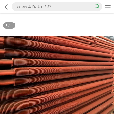
1
/
1