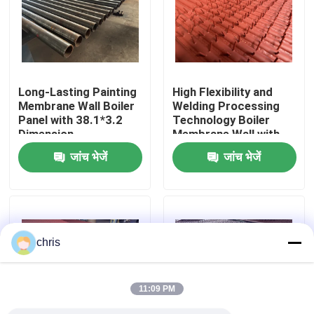
कारखाने का दौरा
गुणवत्ता नियंत्रण
Long-Lasting Painting
High Flexibility and
Membrane Wall Boiler
Welding Processing
Panel with 38.1*3.2
Technology Boiler
हमसे संपर्क करें
Dimension
Membrane Wall with
Painting
जांच भेजें
जांच भेजें
बॉयलर स्पेयर पार्ट्स
बॉयलर झिल्ली की दीवार
chris
बॉयलर स्टैक इकोनॉमिज़र
11:09 PM
बॉयलर फिन ट्यूब