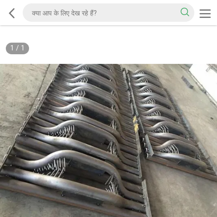
1
/
1