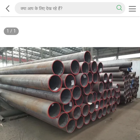
1
/
1