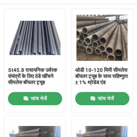
St45.8 रासायनिक उर्वरक
ओडी 10-120 मिमी सीमलेस
संयंत्रों के लिए ठंडे खींचने
बॉयलर ट्यूब के साथ सहिष्णुता
सीमलेस बॉयलर ट्यूब
± 1% थ्रेडेड एंड
घर
जांच भेजें
जांच भेजें
उत्पाद
हमारे बारे में